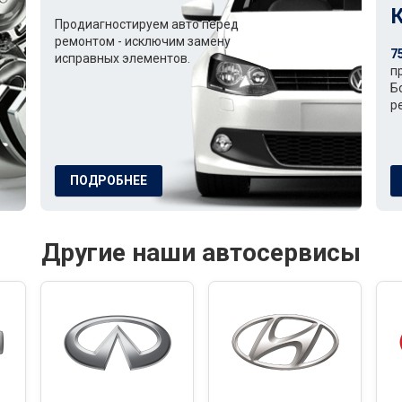
Продиагностируем авто перед
ремонтом - исключим замену
7
исправных элементов.
п
Б
р
ПОДРОБНЕЕ
Другие наши автосервисы