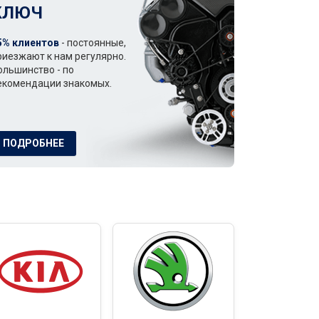
КЛЮЧ
5% клиентов
- постоянные,
риезжают к нам регулярно.
ольшинство - по
екомендации знакомых.
ПОДРОБНЕЕ