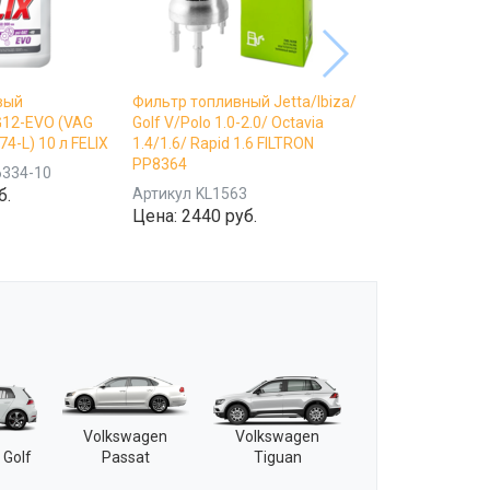
вый
Фильтр топливный Jetta/Ibiza/
G12-EVO (VAG
Golf V/Polo 1.0-2.0/ Octavia
4-L) 10 л FELIX
1.4/1.6/ Rapid 1.6 FILTRON
PP8364
6334-10
б.
Артикул
KL1563
Цена:
2440 руб.
Volkswagen
Volkswagen
 Golf
Passat
Tiguan