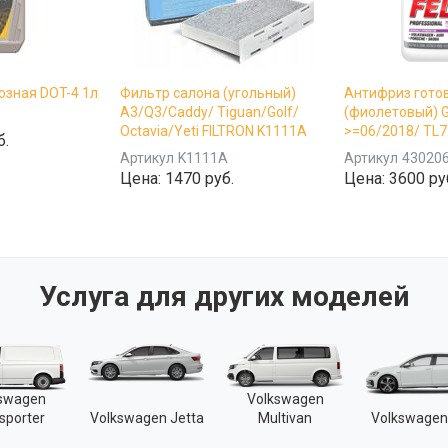
озная DOT-4 1л
Фильтр салона (угольный)
Антифриз гото
A3/Q3/Caddy/ Tiguan/Golf/
(фиолетовый) 
Octavia/Yeti FILTRON K1111A
>=06/2018/ TL77
б.
Артикул
K1111A
Артикул
43020
Цена:
1470 руб.
Цена:
3600 ру
Услуга для других моделей
kswagen
Volkswagen
sporter
Volkswagen Jetta
Multivan
Volkswagen