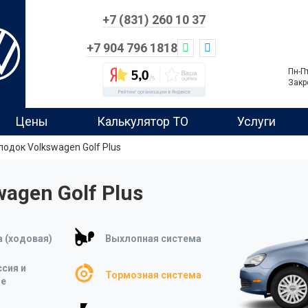
+7 (831) 260 10 37
+7 904 796 1818
Пн-П
Закр
Цены
Калькулятор ТО
Услуги
одок Volkswagen Golf Plus
agen Golf Plus
 (ходовая)
Выхлопная система
сия и
Тормозная система
ие