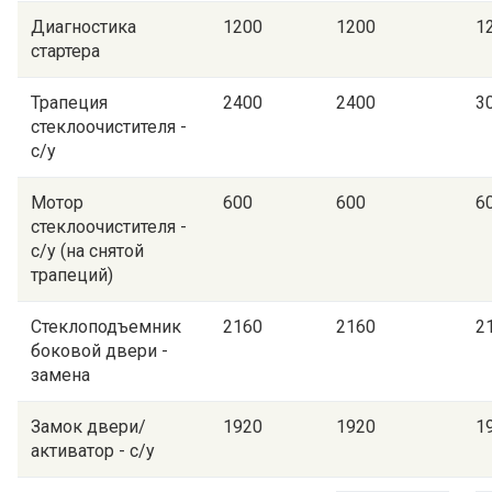
Диагностика
1200
1200
1
стартера
Трапеция
2400
2400
3
стеклоочистителя -
с/у
Мотор
600
600
6
стеклоочистителя -
с/у (на снятой
трапеций)
Стеклоподъемник
2160
2160
2
боковой двери -
замена
Замок двери/
1920
1920
1
активатор - с/у