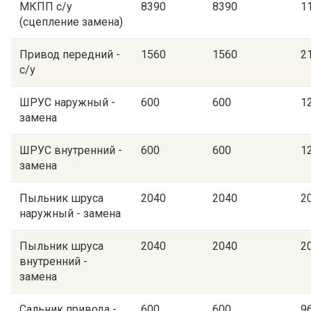
МКПП с/у
8390
8390
1
(сцепление замена)
Привод передний -
1560
1560
2
с/у
ШРУС наружный -
600
600
1
замена
ШРУС внутренний -
600
600
1
замена
Пыльник шруса
2040
2040
2
наружный - замена
Пыльник шруса
2040
2040
2
внутренний -
замена
Сальник привода -
600
600
9