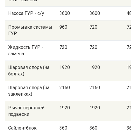
Насоса ГУР - с/у
3600
3600
4
Промывка системы
960
720
7
ГУР
Жидкость ГУР -
720
720
7
замена
Шаровая опора (на
1920
1920
1
болтах)
Шаровая опора (на
2160
2160
2
заклепках)
Рычаг передней
1920
1920
2
подвески
Сайлентблок
360
360
3