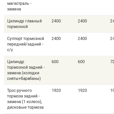
магистраль -
замена
Цилиндр главный
2400
2400
2
тормозной
Суппорт тормозной
2400
2400
2
передний/задний -
с/у
Цилиндр
600
600
7
тормозной задний -
замена (колодки
сняты+барабаны)
Трос ручного
1920
1920
1
тормоза задний -
замена (1 колесо),
дисковые тормоза