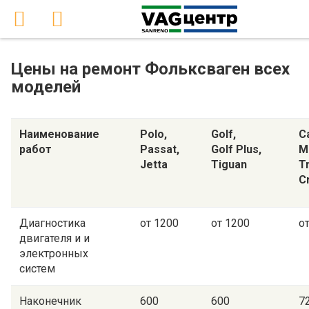
Цены на ремонт Фольксваген всех
моделей
Наименование
Polo,
Golf,
C
работ
Passat,
Golf Plus,
M
Jetta
Tiguan
T
C
Диагностика
от 1200
от 1200
о
двигателя и и
электронных
систем
Наконечник
600
600
7