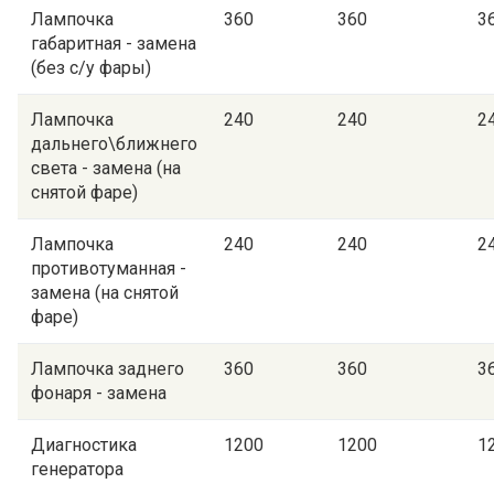
Лампочка
360
360
3
габаритная - замена
(без с/у фары)
Лампочка
240
240
2
дальнего\ближнего
света - замена (на
снятой фаре)
Лампочка
240
240
2
противотуманная -
замена (на снятой
фаре)
Лампочка заднего
360
360
3
фонаря - замена
Диагностика
1200
1200
1
генератора