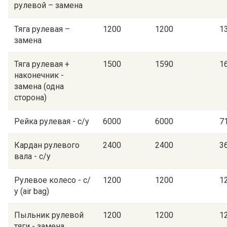
рулевой – замена
Тяга рулевая –
1200
1200
1
замена
Тяга рулевая +
1500
1590
1
наконечник -
замена (одна
сторона)
Рейка рулевая - с/у
6000
6000
7
Кардан рулевого
2400
2400
3
вала - с/у
Рулевое колесо - с/
1200
1200
1
у (air bag)
Пыльник рулевой
1200
1200
1
тяги - замена