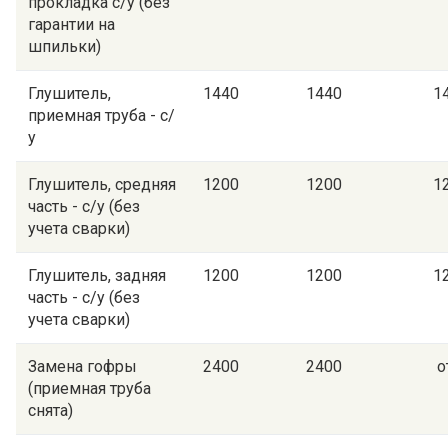
прокладка с/у (без
гарантии на
шпильки)
Глушитель,
1440
1440
1
приемная труба - с/
у
Глушитель, средняя
1200
1200
1
часть - с/у (без
учета сварки)
Глушитель, задняя
1200
1200
1
часть - с/у (без
учета сварки)
Замена гофры
2400
2400
о
(приемная труба
снята)