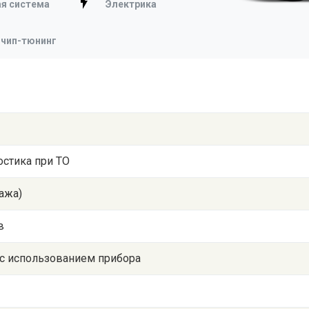
я система
Электрика
 чип-тюнинг
стика при ТО
ажа)
в
 с использованием прибора