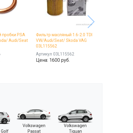
й пробки PSA
Фильтр масляный 1.6-2.0 TDI
da/ Audi/Seat
VW/Audi/Seat/ Skoda VAG
03L115562
6
Артикул
03L115562
.
Цена:
1600 руб.
Volkswagen
Volkswagen
 Golf
Passat
Tiguan