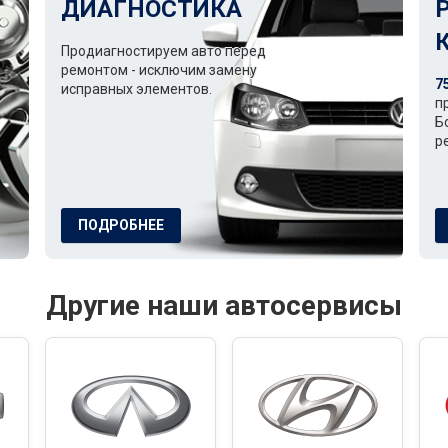
ДИАГНОСТИКА
Продиагностируем авто перед
ремонтом - исключим замену
7
исправных элементов.
п
Б
р
ПОДРОБНЕЕ
Другие наши автосервисы