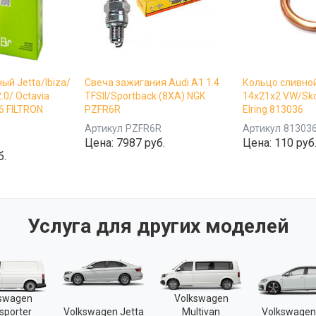
ый Jetta/Ibiza/
Свеча зажигания Audi A1 1.4
Кольцо сливно
2.0/ Octavia
TFSII/Sportback (8XA) NGK
14x21x2 VW/Sko
.6 FILTRON
PZFR6R
Elring 813036
Артикул
PZFR6R
Артикул
81303
3
Цена:
7987 руб.
Цена:
110 руб
б.
Услуга для других моделей
kswagen
Volkswagen
sporter
Volkswagen Jetta
Multivan
Volkswagen