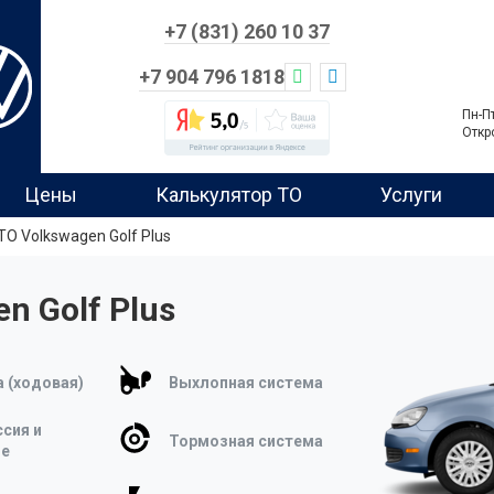
+7 (831) 260 10 37
+7 904 796 1818
Пн-П
Откр
Цены
Калькулятор ТО
Услуги
О Volkswagen Golf Plus
n Golf Plus
 (ходовая)
Выхлопная система
сия и
Тормозная система
ие