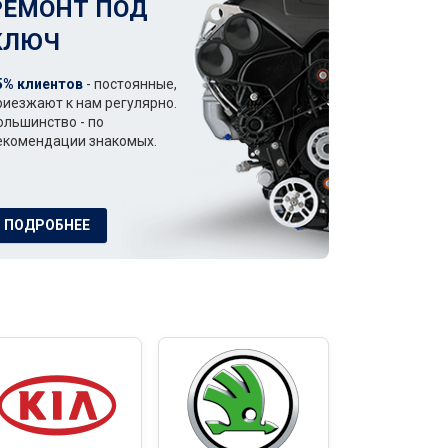
РЕМОНТ ПОД
КЛЮЧ
5% клиентов
- постоянные,
риезжают к нам регулярно.
ольшинство - по
екомендации знакомых.
ПОДРОБНЕЕ