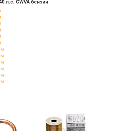
140 л.с. CWVA бензин
м
м
м
м
м
м
км
км
км
км
км
км