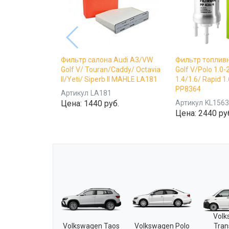
Фильтр салона Audi A3/VW
Фильтр топливн
Golf V/ Touran/Caddy/ Octavia
Golf V/Polo 1.0-
II/Yeti/ Siperb II MAHLE LA181
1.4/1.6/ Rapid 1
PP8364
Артикул
LA181
Цена:
1440 руб.
Артикул
KL156
Цена:
2440 ру
Vol
Volkswagen Taos
Volkswagen Polo
Tran