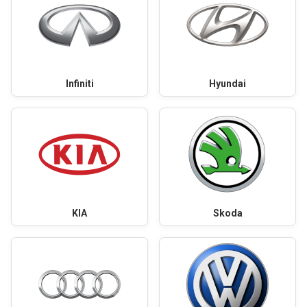
Infiniti
Hyundai
KIA
Skoda