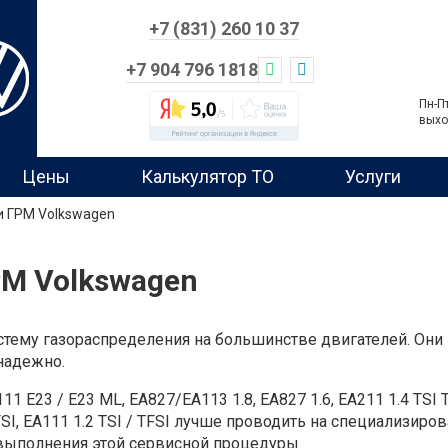
+7 (831) 260 10 37
+7 904 796 1818
Пн-П
выхо
Цены
Калькулятор ТО
Услуги
и ГРМ Volkswagen
РМ Volkswagen
тему газораспределения на большинстве двигателей. Они
надежно.
23 / E23 ML, EA827/EA113 1.8, EA827 1.6, EA211 1.4 TSI TFS
TFSI, EA111 1.2 TSI / TFSI лучше проводить на специализир
ыполнения этой сервисной процедуры.