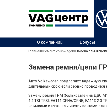
Основная
О компании
Бонусы
навигация
Строка
Главная
Ремонт Volkswagen
Замена ремня/цеп
навигации
Замена ремня/цепи Г
Авто Volkswagen предлагают надежную сис
длительный срок, если сервис проводится 
Замену ремня ГРМ Фольксваген на ДВС M111 E
1.4 TSI TFSI, EA111 CFNA/CFNB, EA113 2.0 
навыками и нужными инструментами для в