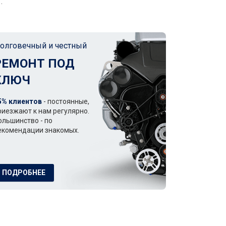
.
олговечный и честный
РЕМОНТ ПОД
КЛЮЧ
5% клиентов
- постоянные,
риезжают к нам регулярно.
ольшинство - по
екомендации знакомых.
ПОДРОБНЕЕ