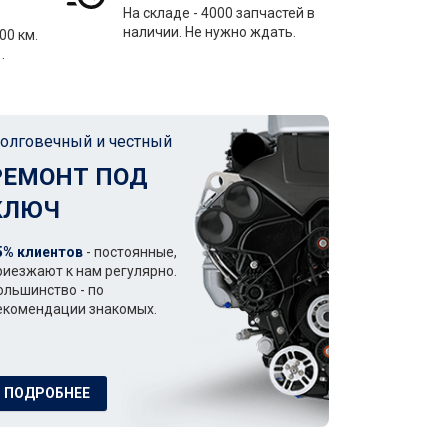
На складе - 4000 запчастей в
наличии. Не нужно ждать.
00 км.
.
олговечный и честный
РЕМОНТ ПОД
КЛЮЧ
5% клиентов
- постоянные,
риезжают к нам регулярно.
ольшинство - по
екомендации знакомых.
ПОДРОБНЕЕ