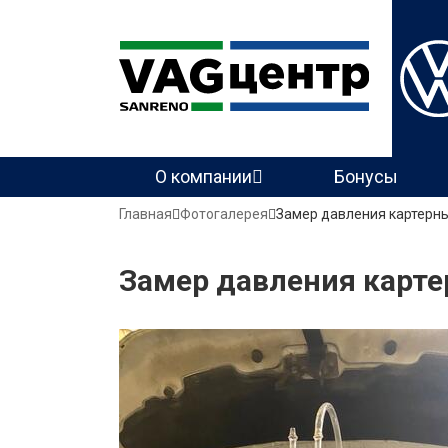
Основная
О компании
Бонусы
навигация
Строка
Главная
Фотогалерея
Замер давления картерны
навигации
Замер давления карте