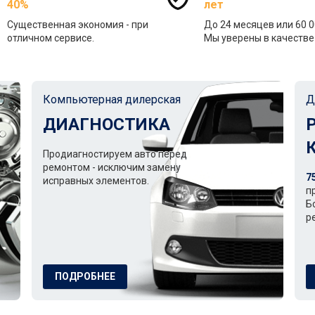
40%
лет
Существенная экономия - при
До 24 месяцев или 60 0
отличном сервисе.
Мы уверены в качестве 
Компьютерная дилерская
Д
ДИАГНОСТИКА
Продиагностируем авто перед
ремонтом - исключим замену
7
исправных элементов.
п
Б
р
ПОДРОБНЕЕ