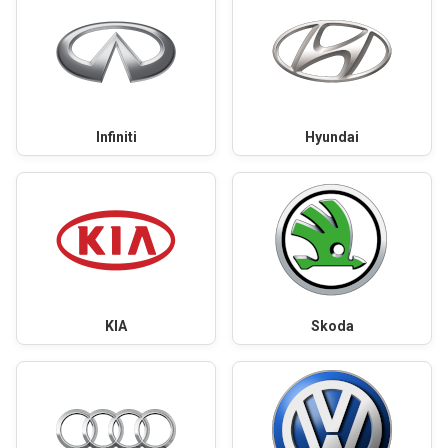
Infiniti
Hyundai
KIA
Skoda