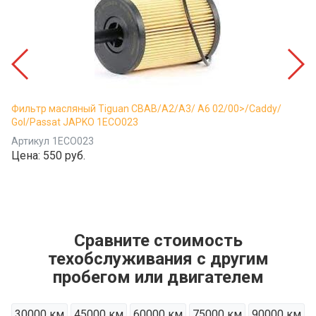
Фильтр масляный Tiguan CBAB/A2/A3/ A6 02/00>/Caddy/
Gol/Passat JAPKO 1ECO023
Артикул
1ECO023
Цена:
550 руб.
Сравните стоимость
техобслуживания с другим
пробегом или двигателем
30000 км
45000 км
60000 км
75000 км
90000 км