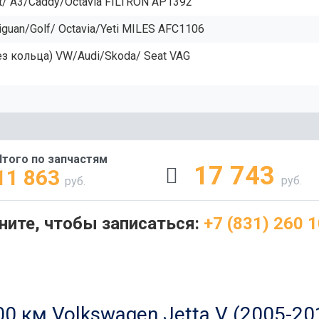
t/ A3/Caddy/Octavia FILTRON AP1392
guan/Golf/ Octavia/Yeti MILES AFC1106
з кольца) VW/Audi/Skoda/ Seat VAG
Итого по запчастям
17 743
11 863
руб.
руб.
ните, чтобы записаться:
+7 (831) 260 1
0 км Volkswagen Jetta V (2005-2011