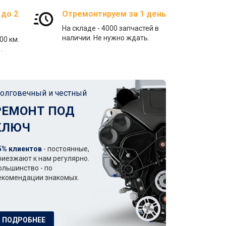
 до 2
Отремонтируем за 1 день
На складе - 4000 запчастей в
наличии. Не нужно ждать.
00 км.
.
олговечный и честный
РЕМОНТ ПОД
КЛЮЧ
5% клиентов
- постоянные,
риезжают к нам регулярно.
ольшинство - по
екомендации знакомых.
ПОДРОБНЕЕ