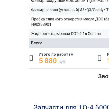
Фильтр воздушый Golf/Jetta/ TiguanPassa
Фильтр салона (угольный) A3/Q3/Caddy/ Ti
Пробка сливного отверстия масла ДВС (бе
N90288901
Жидкость тормозная DOT-4 1л Comma
Всего
Итого по работам
5 880
руб.
Зво
Запчасти для ТО-4 6000