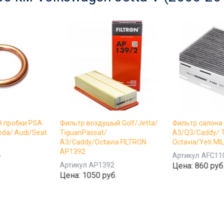
й пробки PSA
Фильтр воздушый Golf/Jetta/
Фильтр салона 
da/ Audi/Seat
TiguanPassat/
A3/Q3/Caddy/ T
A3/Caddy/Octavia FILTRON
Octavia/Yeti M
AP1392
6
Артикул
AFC11
.
Артикул
AP1392
Цена:
860 руб
Цена:
1050 руб.