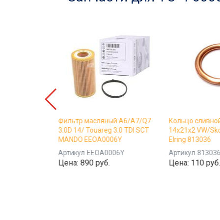
 Genesis
Фильтр масляный A6/A7/Q7
Кольцо сливно
W30 4.3 л
3.0D 14/ Touareg 3.0 TDI SCT
14x21x2 VW/Sko
 LUKOIL
MANDO EEOA0006Y
Elring 813036
Артикул
EEOA0006Y
Артикул
81303
0-4-3
Цена:
890 руб.
Цена:
110 руб
б.