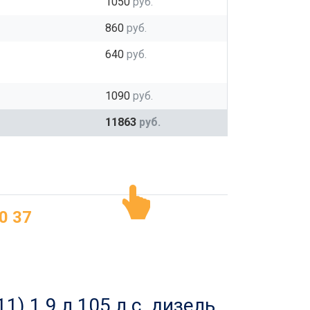
1050
руб.
860
руб.
640
руб.
1090
руб.
11863
руб.
0 37
) 1.9 л 105 л.с. дизель