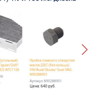
(угольный)
Пробка сливного отверстия
Жидкость торм
iguan/Golf/
масла ДВС (без кольца)
Comma
ILES AFC1106
VW/Audi/Skoda/ Seat VAG
Цена:
1090 ру
N90288901
06
.
Артикул
N90288901
Цена:
640 руб.