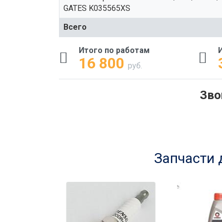
GATES K035565XS
Всего
Итого по работам
16 800
руб.
Зво
Запчасти 