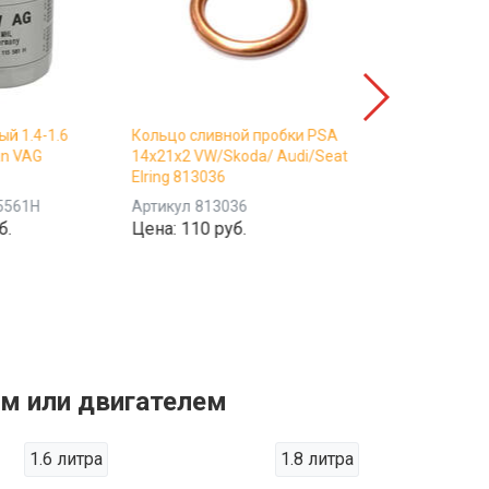
й 1.4-1.6
Кольцо сливной пробки PSA
Фильтр воздушн
an VAG
14x21x2 VW/Skoda/ Audi/Seat
Fabia/Polo BIG 
Elring 813036
Артикул
GB800
5561H
Артикул
813036
Цена:
1100 ру
б.
Цена:
110 руб.
ом или двигателем
1.6 литра
1.8 литра