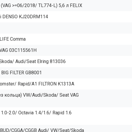
VAG >=06/2018/ TL774-L) 5,6 л FELIX
udi DENSO KJ20DRM114
OLIFE Comma
n VAG 03C115561H
oda/ Audi/Seat Elring 813036
 BIG FILTER GB8001
oomster/ Rapid/A1 FILTRON K1313A
з кольца) VW/Audi/Skoda/ Seat VAG
.0-2.0/ Octavia 1.4/1.6/ Rapid 1.6
BUD/CGGA/CGGB Audi/ VW/Seat/Skoda