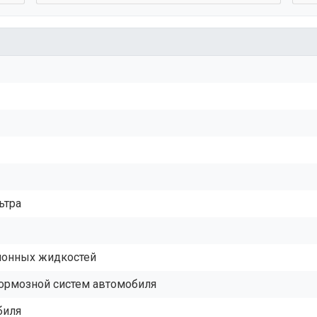
ьтра
ционных жидкостей
тормозной систем автомобиля
биля