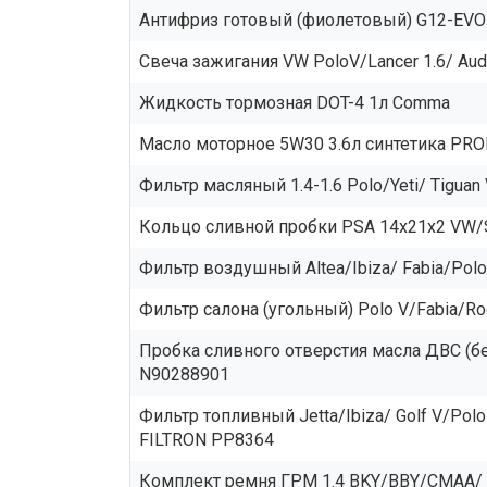
Антифриз готовый (фиолетовый) G12-EVO (
Свеча зажигания VW PoloV/Lancer 1.6/ A
Жидкость тормозная DOT-4 1л Comma
Масло моторное 5W30 3.6л синтетика PR
Фильтр масляный 1.4-1.6 Polo/Yeti/ Tigua
Кольцо сливной пробки PSA 14x21x2 VW/Sk
Фильтр воздушный Altea/Ibiza/ Fabia/Polo
Фильтр салона (угольный) Polo V/Fabia/R
Пробка сливного отверстия масла ДВС (бе
N90288901
Фильтр топливный Jetta/Ibiza/ Golf V/Polo 1
FILTRON PP8364
Комплект ремня ГРМ 1.4 BKY/BBY/CMAA/ 