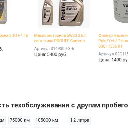
озная DOT-4 1л
Масло моторное 5W30 3.6л
Фильтр масляны
синтетика PROLIFE Comma
Polo/Yeti/ Tigu
03C115561H
б.
Артикул
3149300-3-6
Цена:
5400 руб.
Артикул
03C11
Цена:
1490 ру
ть техобслуживания с другим пробег
км
75000 км
105000 км
1.2 литра