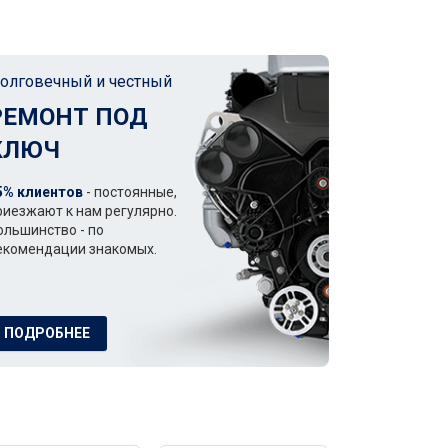
олговечный и честный
РЕМОНТ ПОД
КЛЮЧ
5% клиентов
- постоянные,
риезжают к нам регулярно.
ольшинство - по
екомендации знакомых.
ПОДРОБНЕЕ