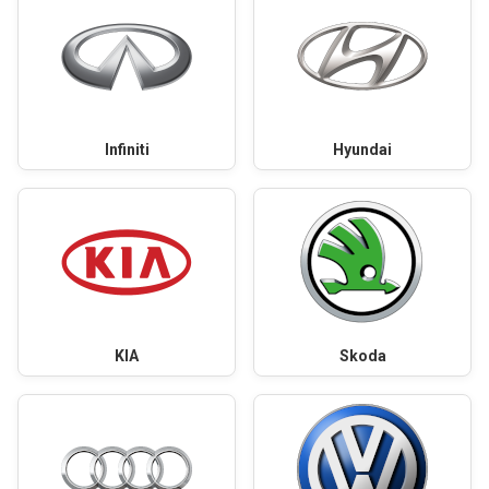
Infiniti
Hyundai
KIA
Skoda